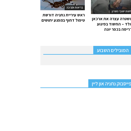
בריאות וסביבה
שות ישובי השרון
ראש עיריית נתניה דורשת
שטרה עצרה את ארכאן
טיפול דחוף במפגע יתושים
ד – החשוד בפיגוע
יסה בכפר יונה
המובילים השבוע
ייסבוק נתניה און ליין