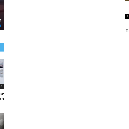
1
ם
ע
תר
ים,
חד