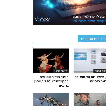
דכונים אחרונים
בות ואמנות
חדשות מהעיר
 שמים ורוח גם: תערוכה
חגיגה הודית ססגונית
שה בנתניה
התקיימה באולם בית יוחנן
בנתניה