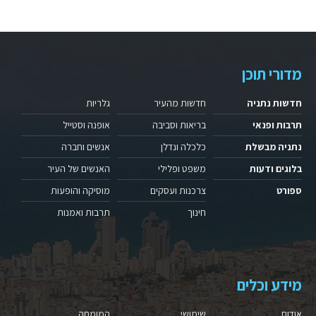
מדורי תוכן
חדשות נתניה
חדשות מהעיר
גלריות
תרבות ופנאי
בריאות וסביבה
אופנה וסטייל
נתניה מבשלת
כלכלה ונדלן
אנשים וחברה
בלוגים ודעות
משפט ופלילי
האנשים של העיר
ספורט
צרכנות ועסקים
מוסיקה והופעות
חינוך
תרבות ואמנות
מידע וכלים
אודות
שימושי
המומחה