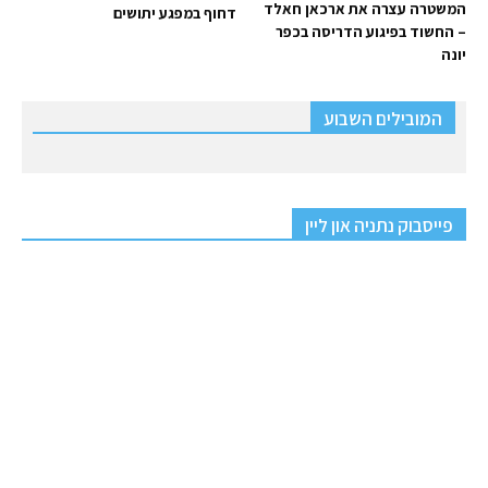
המשטרה עצרה את ארכאן חאלד
דחוף במפגע יתושים
– החשוד בפיגוע הדריסה בכפר
יונה
המובילים השבוע
פייסבוק נתניה און ליין