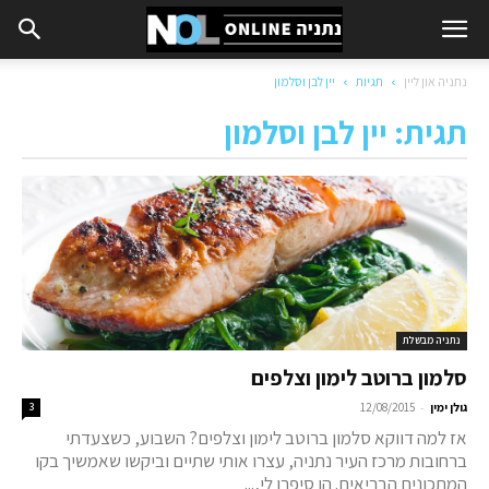
נתניה און ליין
תגיות
יין לבן וסלמון
תגית: יין לבן וסלמון
נתניה מבשלת
סלמון ברוטב לימון וצלפים
-
גולן ימין
12/08/2015
3
אז למה דווקא סלמון ברוטב לימון וצלפים? השבוע, כשצעדתי
ברחובות מרכז העיר נתניה, עצרו אותי שתיים וביקשו שאמשיך בקו
המתכונים הבריאים. הן סיפרו לי,...