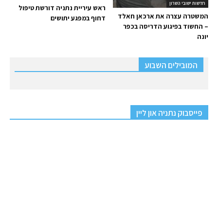
חדשות ישובי השרון
ראש עיריית נתניה דורשת טיפול
המשטרה עצרה את ארכאן חאלד
דחוף במפגע יתושים
– החשוד בפיגוע הדריסה בכפר
יונה
המובילים השבוע
פייסבוק נתניה און ליין