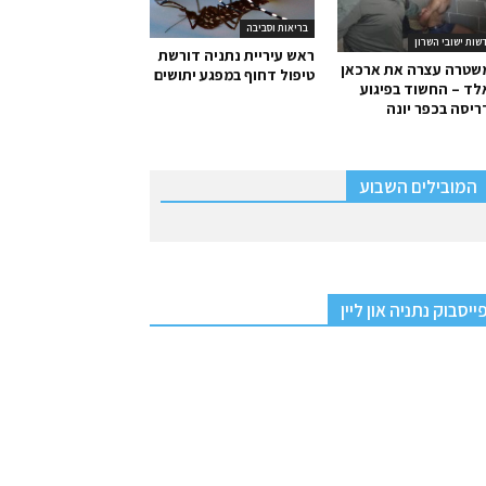
בריאות וסביבה
שות ישובי השרון
ראש עיריית נתניה דורשת
שטרה עצרה את ארכאן
טיפול דחוף במפגע יתושים
ד – החשוד בפיגוע
יסה בכפר יונה
המובילים השבוע
ייסבוק נתניה און ליין