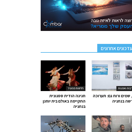
דכונים אחרונים
בות ואמנות
חדשות מהעיר
 שמים ורוח גם: תערוכה
חגיגה הודית ססגונית
שה בנתניה
התקיימה באולם בית יוחנן
בנתניה