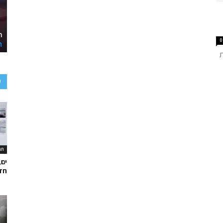
0
ת
ע
תר
ים,
חד