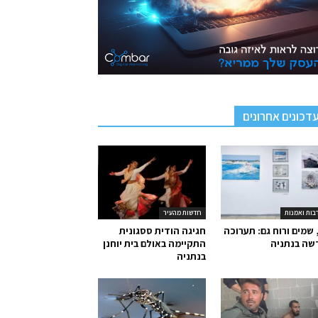
דכונים אחרונים
בות ואמנות
חדשות מהעיר
 שמים ורוח גם: תערוכה
חגיגה הודית ססגונית
שה בנתניה
התקיימה באולם בית יוחנן
בנתניה