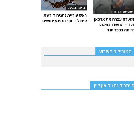
בריאות וסביבה
שות ישובי השרון
ראש עיריית נתניה דורשת
שטרה עצרה את ארכאן
טיפול דחוף במפגע יתושים
ד – החשוד בפיגוע
יסה בכפר יונה
המובילים השבוע
ייסבוק נתניה און ליין