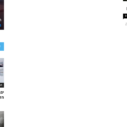
0
ע
תר
ים,
חד