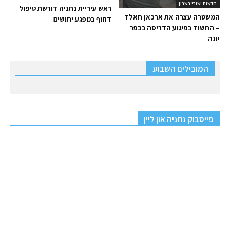
חדשות ישובי השרון
ראש עיריית נתניה דורשת טיפול
המשטרה עצרה את ארכאן חאלד
דחוף במפגע יתושים
– החשוד בפיגוע הדריסה בכפר
יונה
המובילים השבוע
פייסבוק נתניה און ליין