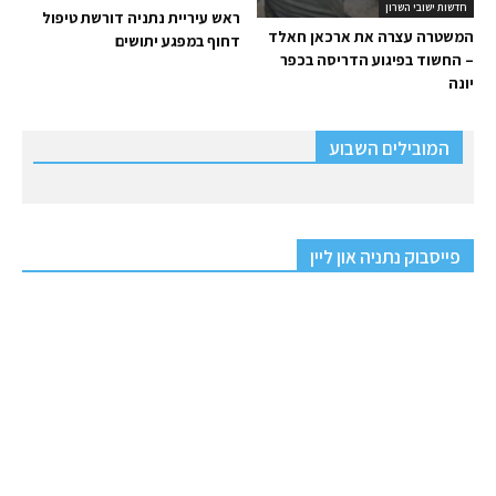
חדשות ישובי השרון
ראש עיריית נתניה דורשת טיפול
המשטרה עצרה את ארכאן חאלד
דחוף במפגע יתושים
– החשוד בפיגוע הדריסה בכפר
יונה
המובילים השבוע
פייסבוק נתניה און ליין