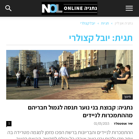
נתניה און ליין
תגיות
יובל קצולרי
תגית: יובל קצולרי
חינוך
נתניה: קבוצת בני נוער תנסה לגמול חבריהם
מההתמכרות לניידים
-
שיר אוסטפלד
01/05/2015
1
ההתמכרות לניידים והבריונות ברשת הפכו מזמן למגמה מטרידה בה
יותר מדי ילדים ובני נוער איבדו כל יכולת לתקשר. קבוצת הנוער