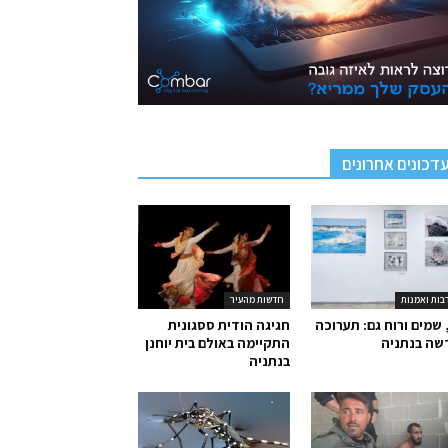
דכונים אחרונים
בות ואמנות
חדשות מהעיר
 שמים ורוח גם: תערוכה
חגיגה הודית ססגונית
שה בנתניה
התקיימה באולם בית יוחנן
בנתניה