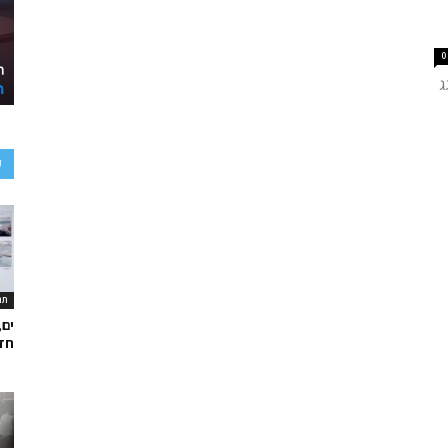
0
ג
ע
תר
ים,
חד