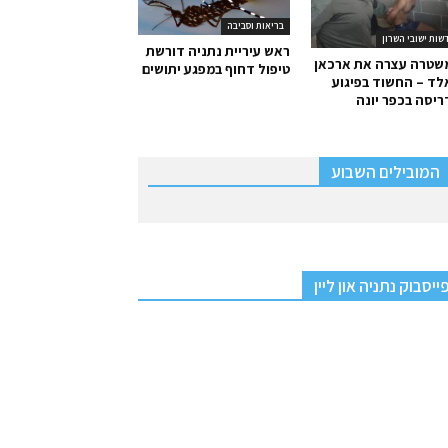
בריאות וסביבה
שות ישובי השרון
ראש עיריית נתניה דורשת
שטרה עצרה את ארכאן
טיפול דחוף במפגע יתושים
ד – החשוד בפיגוע
יסה בכפר יונה
המובילים השבוע
ייסבוק נתניה און ליין