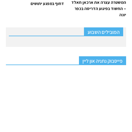
המשטרה עצרה את ארכאן חאלד
דחוף במפגע יתושים
– החשוד בפיגוע הדריסה בכפר
יונה
המובילים השבוע
פייסבוק נתניה און ליין