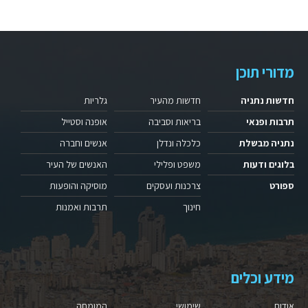
מדורי תוכן
חדשות נתניה
חדשות מהעיר
גלריות
תרבות ופנאי
בריאות וסביבה
אופנה וסטייל
נתניה מבשלת
כלכלה ונדלן
אנשים וחברה
בלוגים ודעות
משפט ופלילי
האנשים של העיר
ספורט
צרכנות ועסקים
מוסיקה והופעות
חינוך
תרבות ואמנות
מידע וכלים
אודות
שימושי
המומחה