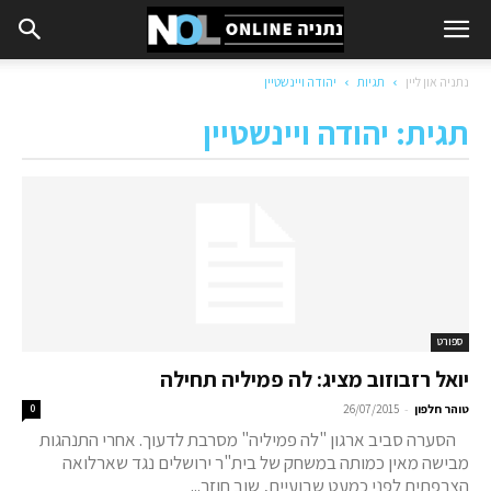
נתניה און ליין
תגיות
יהודה ויינשטיין
תגית: יהודה ויינשטיין
ספורט
יואל רזבוזוב מציג: לה פמיליה תחילה
-
טוהר חלפון
26/07/2015
0
הסערה סביב ארגון "לה פמיליה" מסרבת לדעוך. אחרי התנהגות
מבישה מאין כמותה במשחק של בית"ר ירושלים נגד שארלואה
הצרפתית לפני כמעט שבועיים, שוב חוזר...