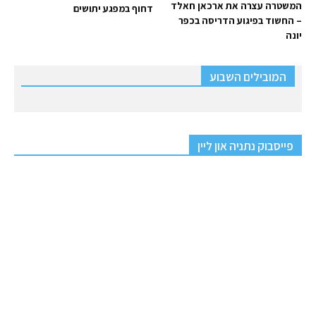
המשטרה עצרה את ארכאן חאלד
דחוף במפגע יתושים
– החשוד בפיגוע הדריסה בכפר
יונה
המובילים השבוע
פייסבוק נתניה און ליין