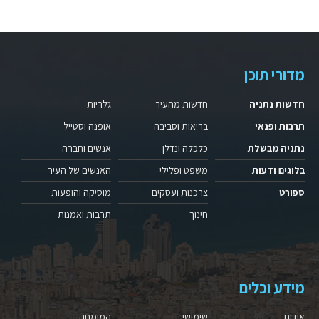
מדורי תוכן
חדשות נתניה
חדשות מהעיר
גלריות
תרבות ופנאי
בריאות וסביבה
אופנה וסטייל
נתניה מבשלת
כלכלה ונדלן
אנשים וחברה
בלוגים ודעות
משפט ופלילי
האנשים של העיר
ספורט
צרכנות ועסקים
מוסיקה והופעות
חינוך
תרבות ואמנות
מידע וכלים
אודות
שימושי
המומחה