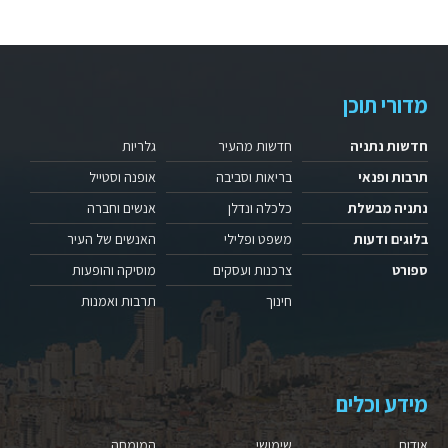
מדורי תוכן
חדשות נתניה
חדשות מהעיר
גלריות
תרבות ופנאי
בריאות וסביבה
אופנה וסטייל
נתניה מבשלת
כלכלה ונדלן
אנשים וחברה
בלוגים ודעות
משפט ופלילי
האנשים של העיר
ספורט
צרכנות ועסקים
מוסיקה והופעות
חינוך
תרבות ואמנות
מידע וכלים
אודות
שימושי
המומחה