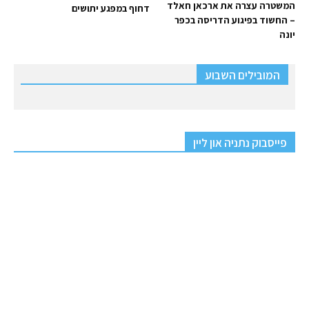
המשטרה עצרה את ארכאן חאלד
דחוף במפגע יתושים
– החשוד בפיגוע הדריסה בכפר
יונה
המובילים השבוע
פייסבוק נתניה און ליין