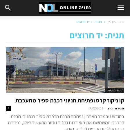
נתניה און ליין
תגיות
יד חרוצים
תגית: יד חרוצים
חדשות מהעיר
קו ניקוז קרס ופתיחת חניוני רכבת ספיר מתעכבת
-
אופירה חסיד
14/02/2017
0
בחודש נובמבר האחרון נפתחה תחנת הרכבת ספיר בנתניה. תחנת
הרכבת המשמשת את באי דרום נתניה ואזור התעשיה פולג, נפתחה
חרף התנגדות עיריית נתניה, זאת...