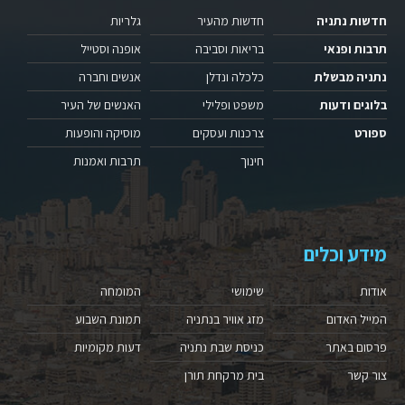
חדשות נתניה
חדשות מהעיר
גלריות
תרבות ופנאי
בריאות וסביבה
אופנה וסטייל
נתניה מבשלת
כלכלה ונדלן
אנשים וחברה
בלוגים ודעות
משפט ופלילי
האנשים של העיר
ספורט
צרכנות ועסקים
מוסיקה והופעות
חינוך
תרבות ואמנות
מידע וכלים
אודות
שימושי
המומחה
המייל האדום
מזג אוויר בנתניה
תמונת השבוע
פרסום באתר
כניסת שבת נתניה
דעות מקומיות
צור קשר
בית מרקחת תורן