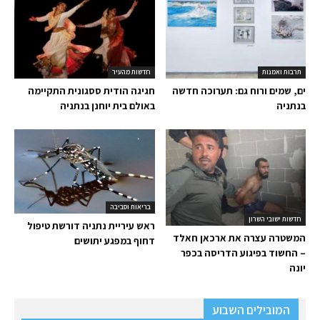
תרבות ואמנות
חדשות מהעיר
ים, שמים ורוח גם: תערוכה חדשה
חגיגה הודית ססגונית התקיימה
בנתניה
באולם בית יוחנן בנתניה
בריאות וסביבה
חדשות ישובי השרון
ראש עיריית נתניה דורשת טיפול
המשטרה עצרה את ארכאן חאלד
דחוף במפגע יתושים
– החשוד בפיגוע הדריסה בכפר
יונה
המובילים השבוע