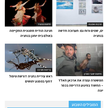
תרבות ואמנות
חדשות מהעיר
ים, שמים ורוח גם: תערוכה חדשה
חגיגה הודית ססגונית התקיימה
בנתניה
באולם בית יוחנן בנתניה
בריאות וסביבה
חדשות ישובי השרון
ראש עיריית נתניה דורשת טיפול
המשטרה עצרה את ארכאן חאלד
דחוף במפגע יתושים
– החשוד בפיגוע הדריסה בכפר
יונה
המובילים השבוע