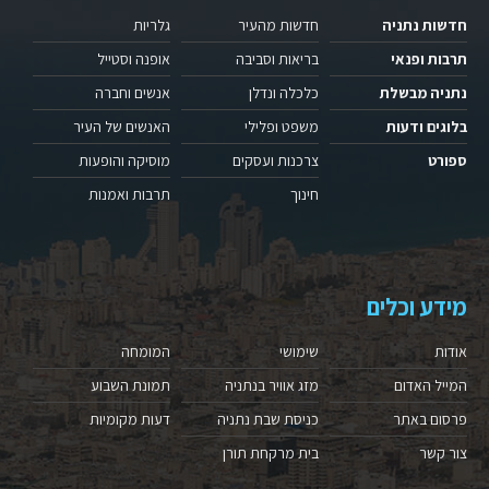
חדשות נתניה
חדשות מהעיר
גלריות
תרבות ופנאי
בריאות וסביבה
אופנה וסטייל
נתניה מבשלת
כלכלה ונדלן
אנשים וחברה
בלוגים ודעות
משפט ופלילי
האנשים של העיר
ספורט
צרכנות ועסקים
מוסיקה והופעות
חינוך
תרבות ואמנות
מידע וכלים
אודות
שימושי
המומחה
המייל האדום
מזג אוויר בנתניה
תמונת השבוע
פרסום באתר
כניסת שבת נתניה
דעות מקומיות
צור קשר
בית מרקחת תורן