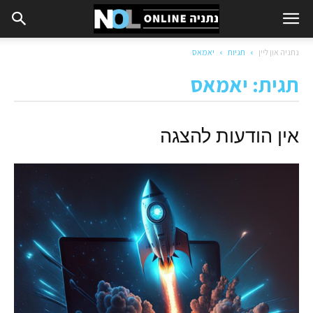
נתניה און ליין
תגיות
יאמאס
תגית: יאמאס
אין הודעות להצגה