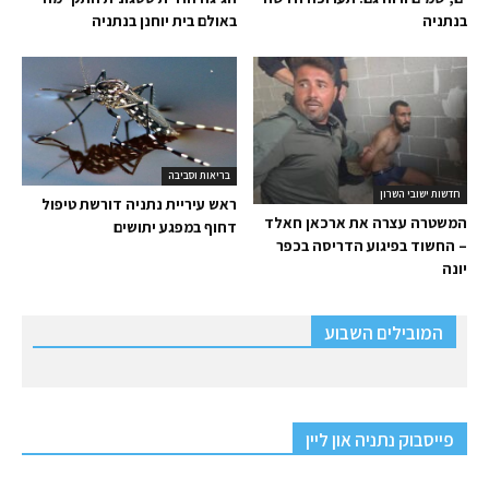
בנתניה
באולם בית יוחנן בנתניה
בריאות וסביבה
חדשות ישובי השרון
ראש עיריית נתניה דורשת טיפול
המשטרה עצרה את ארכאן חאלד
דחוף במפגע יתושים
– החשוד בפיגוע הדריסה בכפר
יונה
המובילים השבוע
פייסבוק נתניה און ליין