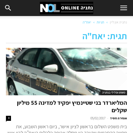
נתניה און ליין
תגיות
יאח"ה
תגית: יאח"ה
משפט ופלילי בנתניה
המליארדר בני שטיינמיץ יפקיד למדינה 55 מיליון
שקלים
-
אופירה חסיד
05/02/2017
0
בית משפט השלום בראשון לציון אישר, ביום ראשון השבוע, את
מתווה ההסכמות שנערך בין מחלק אכיפה כלכלית ביאח"ה לבין איש