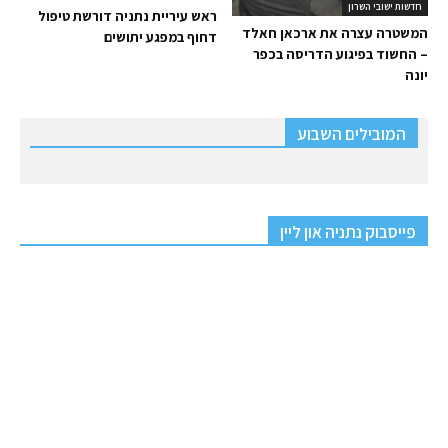
חדשות ישובי השרון
ראש עיריית נתניה דורשת טיפול
המשטרה עצרה את ארכאן חאלד
דחוף במפגע יתושים
– החשוד בפיגוע הדריסה בכפר
יונה
המובילים השבוע
פייסבוק נתניה און ליין