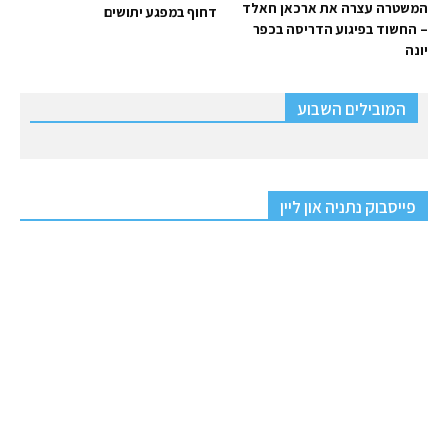
המשטרה עצרה את ארכאן חאלד
דחוף במפגע יתושים
– החשוד בפיגוע הדריסה בכפר
יונה
המובילים השבוע
פייסבוק נתניה און ליין