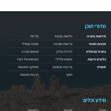
מדורי תוכן
חדשות נתניה
חדשות מהעיר
גלריות
תרבות ופנאי
בריאות וסביבה
אופנה וסטייל
נתניה מבשלת
כלכלה ונדלן
אנשים וחברה
בלוגים ודעות
משפט ופלילי
האנשים של העיר
ספורט
צרכנות ועסקים
מוסיקה והופעות
חינוך
תרבות ואמנות
מידע וכלים
אודות
שימושי
המומחה