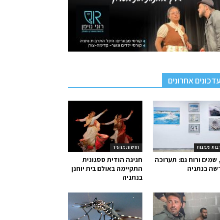
דכונים אחרונים
בות ואמנות
חדשות מהעיר
 שמים ורוח גם: תערוכה
חגיגה הודית ססגונית
שה בנתניה
התקיימה באולם בית יוחנן
בנתניה