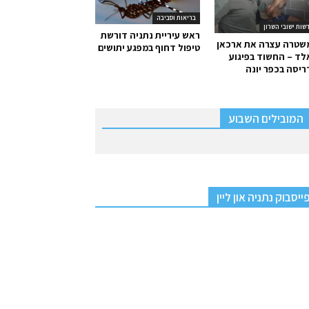
בריאות וסביבה
שות ישובי השרון
ראש עיריית נתניה דורשת
שטרה עצרה את ארכאן
טיפול דחוף במפגע יתושים
ד – החשוד בפיגוע
יסה בכפר יונה
המובילים השבוע
ייסבוק נתניה און ליין