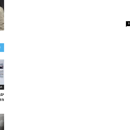
0
ע
תר
ים,
חד