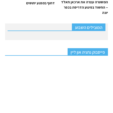
המשטרה עצרה את ארכאן חאלד
דחוף במפגע יתושים
– החשוד בפיגוע הדריסה בכפר
יונה
המובילים השבוע
פייסבוק נתניה און ליין