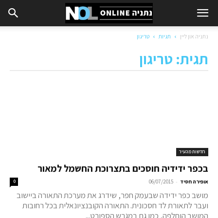
נתניה און ליין
תגיות
טריגון
תגית: טריגון
חדשות מהעיר
בכפר ידידיה חוסכים בתצרוכת החשמל למאור
-
אופירה חסיד
06/07/2015
0
מושב כפר ידידה שבעמק חפר, שידרג את מערכת התאורה ביישוב
ועבר לתאורת לד חסכונית. התאורה הקובנציונאלית בכל רחובות
המושב הוחלפה, כמו גם במגרש הספורט...