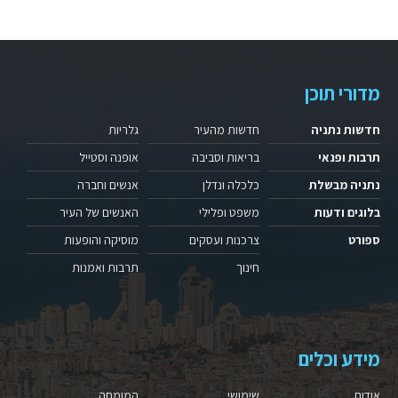
מדורי תוכן
חדשות נתניה
חדשות מהעיר
גלריות
תרבות ופנאי
בריאות וסביבה
אופנה וסטייל
נתניה מבשלת
כלכלה ונדלן
אנשים וחברה
בלוגים ודעות
משפט ופלילי
האנשים של העיר
ספורט
צרכנות ועסקים
מוסיקה והופעות
חינוך
תרבות ואמנות
מידע וכלים
אודות
שימושי
המומחה