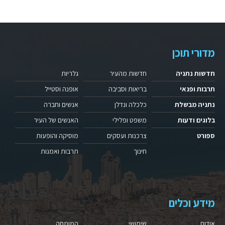
מדורי תוכן
חדשות נתניה
חדשות מהעיר
גלריות
תרבות ופנאי
בריאות וסביבה
אופנה וסטייל
נתניה מבשלת
כלכלה ונדלן
אנשים וחברה
בלוגים ודעות
משפט ופלילי
האנשים של העיר
ספורט
צרכנות ועסקים
מוסיקה והופעות
חינוך
תרבות ואמנות
מידע וכלים
אודות
שימושי
המומחה