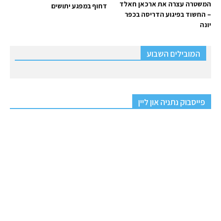
המשטרה עצרה את ארכאן חאלד
דחוף במפגע יתושים
– החשוד בפיגוע הדריסה בכפר
יונה
המובילים השבוע
פייסבוק נתניה און ליין