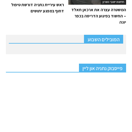
חדשות ישובי השרון
ראש עיריית נתניה דורשת טיפול
המשטרה עצרה את ארכאן חאלד
דחוף במפגע יתושים
– החשוד בפיגוע הדריסה בכפר
יונה
המובילים השבוע
פייסבוק נתניה און ליין