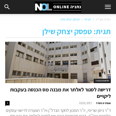
נתניה און ליין
תגיות
טפסק יצחק שילן
תגית: טפסק יצחק שילן
חדשות מהעיר
דרישה לסגור לאלתר את מבנה מס הכנסה בעקבות
ליקויים
-
אופירה חסיד
03/01/2017
1
ד"ר ניסן שריפי, יו"ר המכון לחקר הנדל"ן ויו"ר הוועדה לרישוי עסקים
בלשכת עוה"ד, דרש מרשויות כיבוי אש לסגור לאלתר את בנין מס