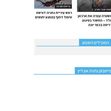
בריאות וסביבה
שות ישובי השרון
ראש עיריית נתניה דורשת
שטרה עצרה את ארכאן
טיפול דחוף במפגע יתושים
ד – החשוד בפיגוע
יסה בכפר יונה
המובילים השבוע
ייסבוק נתניה און ליין