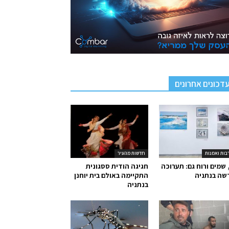
דכונים אחרונים
בות ואמנות
חדשות מהעיר
 שמים ורוח גם: תערוכה
חגיגה הודית ססגונית
שה בנתניה
התקיימה באולם בית יוחנן
בנתניה