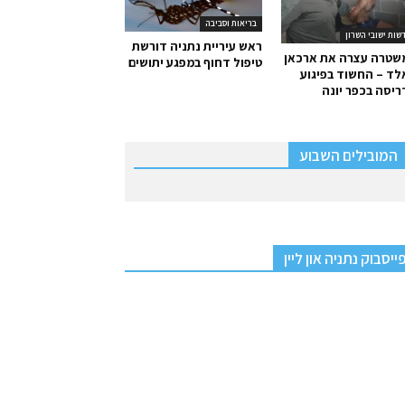
בריאות וסביבה
שות ישובי השרון
ראש עיריית נתניה דורשת
שטרה עצרה את ארכאן
טיפול דחוף במפגע יתושים
ד – החשוד בפיגוע
יסה בכפר יונה
המובילים השבוע
ייסבוק נתניה און ליין