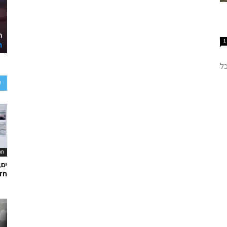
1
כל
ע
תר
ים,
חד