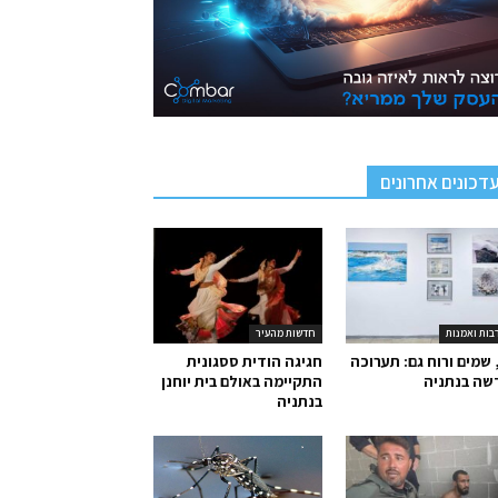
דכונים אחרונים
בות ואמנות
חדשות מהעיר
 שמים ורוח גם: תערוכה
חגיגה הודית ססגונית
שה בנתניה
התקיימה באולם בית יוחנן
בנתניה