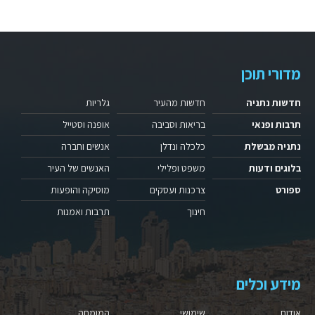
מדורי תוכן
חדשות נתניה
חדשות מהעיר
גלריות
תרבות ופנאי
בריאות וסביבה
אופנה וסטייל
נתניה מבשלת
כלכלה ונדלן
אנשים וחברה
בלוגים ודעות
משפט ופלילי
האנשים של העיר
ספורט
צרכנות ועסקים
מוסיקה והופעות
חינוך
תרבות ואמנות
מידע וכלים
אודות
שימושי
המומחה