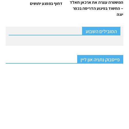
המשטרה עצרה את ארכאן חאלד
דחוף במפגע יתושים
– החשוד בפיגוע הדריסה בכפר
יונה
המובילים השבוע
פייסבוק נתניה און ליין