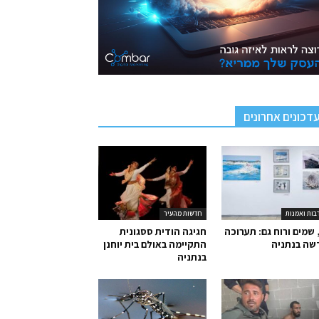
דכונים אחרונים
בות ואמנות
חדשות מהעיר
 שמים ורוח גם: תערוכה
חגיגה הודית ססגונית
שה בנתניה
התקיימה באולם בית יוחנן
בנתניה