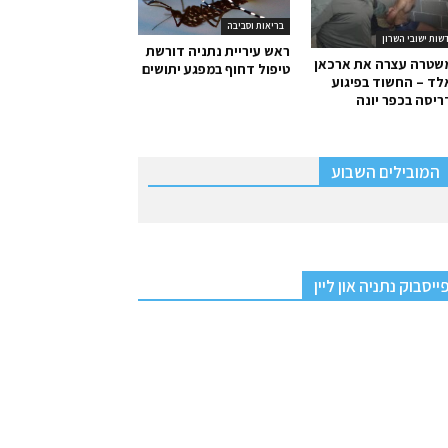
בריאות וסביבה
שות ישובי השרון
ראש עיריית נתניה דורשת
שטרה עצרה את ארכאן
טיפול דחוף במפגע יתושים
ד – החשוד בפיגוע
יסה בכפר יונה
המובילים השבוע
ייסבוק נתניה און ליין