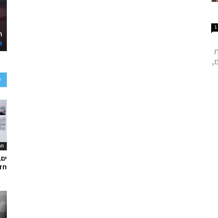
1
ת
ם,
ע
תר
ים,
חד