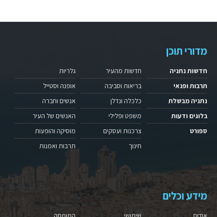
מדורי תוכן
חדשות נתניה
חדשות מהעיר
גלריות
תרבות ופנאי
בריאות וסביבה
אופנה וסטייל
נתניה מבשלת
כלכלה ונדלן
אנשים וחברה
בלוגים ודעות
משפט ופלילי
האנשים של העיר
ספורט
צרכנות ועסקים
מוסיקה והופעות
חינוך
תרבות ואמנות
מידע וכלים
אודות
שימושי
המומחה