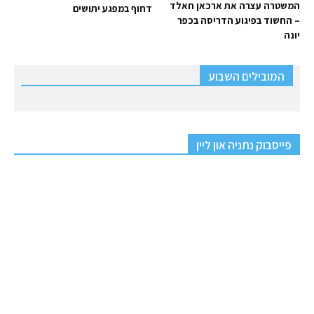
המשטרה עצרה את ארכאן חאלד
דחוף במפגע יתושים
– החשוד בפיגוע הדריסה בכפר
יונה
המובילים השבוע
פייסבוק נתניה און ליין