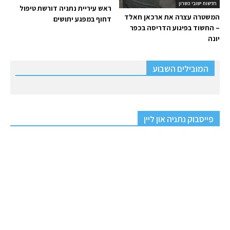
חדשות ישובי השרון
ראש עיריית נתניה דורשת טיפול
המשטרה עצרה את ארכאן חאלד
דחוף במפגע יתושים
– החשוד בפיגוע הדריסה בכפר
יונה
המובילים השבוע
פייסבוק נתניה און ליין