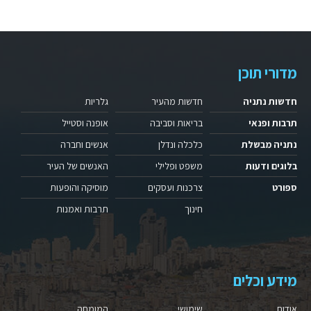
מדורי תוכן
חדשות נתניה
חדשות מהעיר
גלריות
תרבות ופנאי
בריאות וסביבה
אופנה וסטייל
נתניה מבשלת
כלכלה ונדלן
אנשים וחברה
בלוגים ודעות
משפט ופלילי
האנשים של העיר
ספורט
צרכנות ועסקים
מוסיקה והופעות
חינוך
תרבות ואמנות
מידע וכלים
אודות
שימושי
המומחה