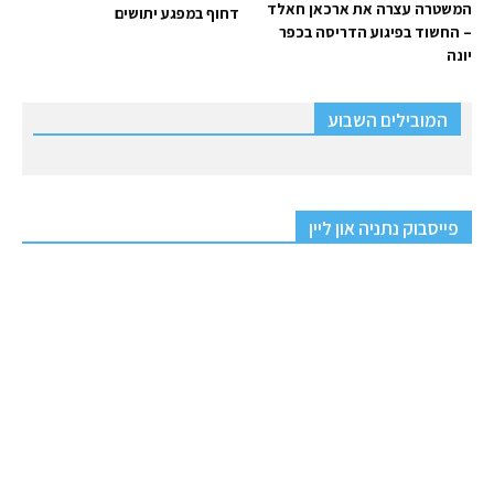
המשטרה עצרה את ארכאן חאלד
דחוף במפגע יתושים
– החשוד בפיגוע הדריסה בכפר
יונה
המובילים השבוע
פייסבוק נתניה און ליין