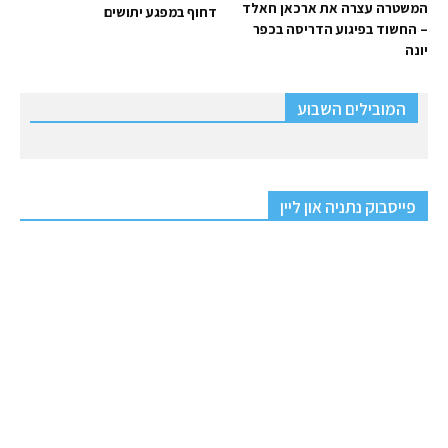
המשטרה עצרה את ארכאן חאלד
דחוף במפגע יתושים
– החשוד בפיגוע הדריסה בכפר
יונה
המובילים השבוע
פייסבוק נתניה און ליין