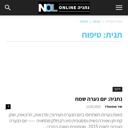
נתניה און ליין
תגיות
טיפוח
תגית: טיפוח
חינוך
נתניה: יום נערה שמח
-
שיר אוסטפלד
11/02/2015
0
מאות נערות השתתפו ביום הנערה העירוני; סדנאות, הרצאות, שוק
קח-תן ואווירה נשית וססגונית היוו רק חלק מהחוויה ---- יום הנערה
העירוני לשנת 2015, שהתקיים השנה במבני...