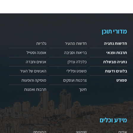
מדורי תוכן
חדשות נתניה
חדשות מהעיר
גלריות
תרבות ופנאי
בריאות וסביבה
אופנה וסטייל
נתניה מבשלת
כלכלה ונדלן
אנשים וחברה
בלוגים ודעות
משפט ופלילי
האנשים של העיר
ספורט
צרכנות ועסקים
מוסיקה והופעות
חינוך
תרבות ואמנות
מידע וכלים
אודות
שימושי
המומחה