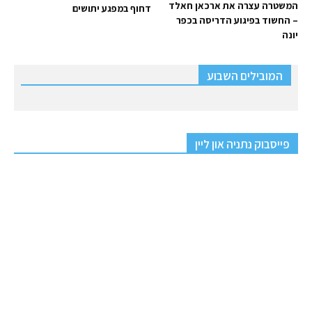
המשטרה עצרה את ארכאן חאלד
דחוף במפגע יתושים
– החשוד בפיגוע הדריסה בכפר
יונה
המובילים השבוע
פייסבוק נתניה און ליין