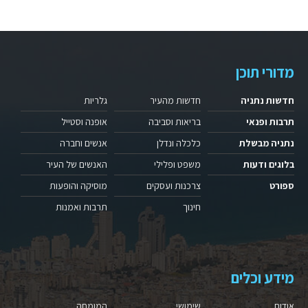
מדורי תוכן
חדשות נתניה
חדשות מהעיר
גלריות
תרבות ופנאי
בריאות וסביבה
אופנה וסטייל
נתניה מבשלת
כלכלה ונדלן
אנשים וחברה
בלוגים ודעות
משפט ופלילי
האנשים של העיר
ספורט
צרכנות ועסקים
מוסיקה והופעות
חינוך
תרבות ואמנות
מידע וכלים
אודות
שימושי
המומחה