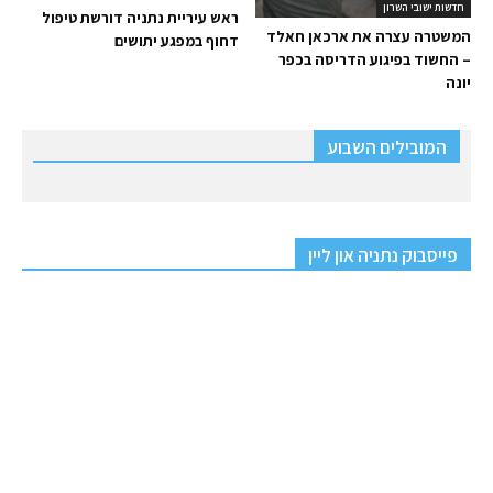
חדשות ישובי השרון
ראש עיריית נתניה דורשת טיפול
המשטרה עצרה את ארכאן חאלד
דחוף במפגע יתושים
– החשוד בפיגוע הדריסה בכפר
יונה
המובילים השבוע
פייסבוק נתניה און ליין