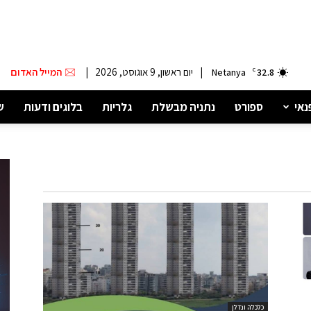
|
יום ראשון, 9 אוגוסט, 2026
|
המייל האדום
Netanya
C
32.8
נאי
ספורט
נתניה מבשלת
גלריות
בלוגים ודעות
ש
כלכלה ונדלן