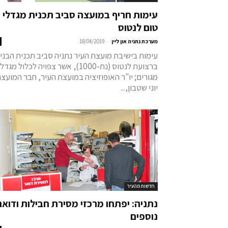
עימות חריף במועצה סביב תכנית מגדלי
טום לנטוס
-
מערכת נתניה און ליין
18/04/2019
עימות בישיבת מועצת העיר נתניה סביב תכנית הבני
ברצועת לנטוס (נת-1000), אשר צפויה לכלול מגדל
מגורים; יו"ר האופוזיציה במועצת העיר, חבר המועצה
יוני שטבון,...
חדשות מהעיר
נתניה: יפתחו מרכזי מסירת חבילות ודואר
נוספים