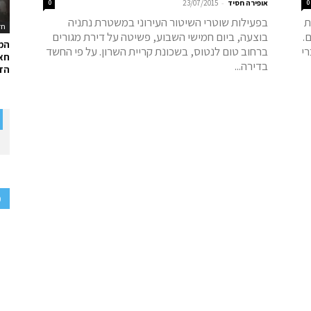
-
0
אופירה חסיד
23/07/2015
0
ת
בפעילות שוטרי השיטור העירוני במשטרת נתניה
חד
.
בוצעה, ביום חמישי השבוע, פשיטה על דירת מגורים
המ
רי
ברחוב טום לנטוס, בשכונת קריית השרון. על פי החשד
חאל
בדירה...
הדר
פ