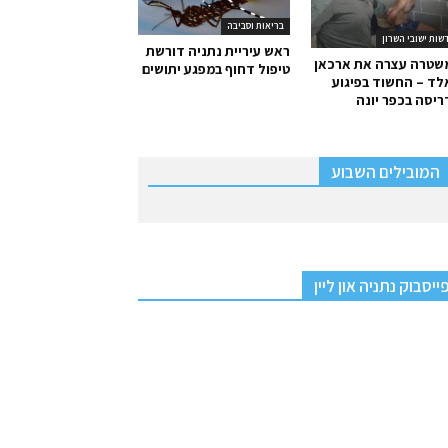
בריאות וסביבה
שות ישובי השרון
ראש עיריית נתניה דורשת
שטרה עצרה את ארכאן
טיפול דחוף במפגע יתושים
ד – החשוד בפיגוע
יסה בכפר יונה
המובילים השבוע
ייסבוק נתניה און ליין