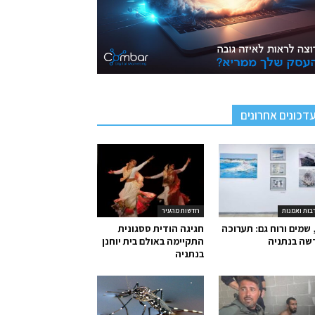
דכונים אחרונים
בות ואמנות
חדשות מהעיר
 שמים ורוח גם: תערוכה
חגיגה הודית ססגונית
שה בנתניה
התקיימה באולם בית יוחנן
בנתניה