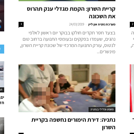
קריית השרון: הקמת מגדלי ענק תהרוס
את השכונה
-
2
מערכת נתניה און ליין
24/03/2019
3
ה
בצעד חסר תקדים חולקו בבוקר יום ראשון לאלפי
י
נהגים, שעמדו בפקקים ובעומסי התנועה ברחוב טום
,
לנטוס, עורק התנועה המרכזי של שכונת קריית השרון,
ע
מינשרים...
תר
ים,
חד
משפט ופלילי בנתניה
נתניה: דירת הימורים נחשפה בקריית
השרון