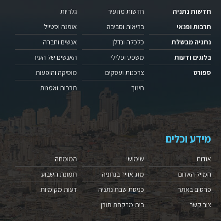
חדשות נתניה
חדשות מהעיר
גלריות
תרבות ופנאי
בריאות וסביבה
אופנה וסטייל
נתניה מבשלת
כלכלה ונדלן
אנשים וחברה
בלוגים ודעות
משפט ופלילי
האנשים של העיר
ספורט
צרכנות ועסקים
מוסיקה והופעות
חינוך
תרבות ואמנות
מידע וכלים
אודות
שימושי
המומחה
המייל האדום
מזג אוויר בנתניה
תמונת השבוע
פרסום באתר
כניסת שבת נתניה
דעות מקומיות
צור קשר
בית מרקחת תורן