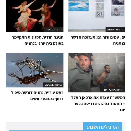
תרבות ואמנות
חדשות מהעיר
ים, שמים ורוח גם: תערוכה חדשה
חגיגה הודית ססגונית התקיימה
בנתניה
באולם בית יוחנן בנתניה
בריאות וסביבה
חדשות ישובי השרון
ראש עיריית נתניה דורשת טיפול
המשטרה עצרה את ארכאן חאלד
דחוף במפגע יתושים
– החשוד בפיגוע הדריסה בכפר
יונה
המובילים השבוע