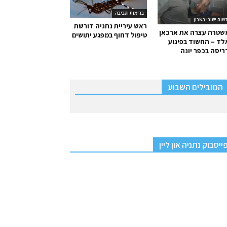
בריאות וסביבה
שות ישובי השרון
ראש עיריית נתניה דורשת
שטרה עצרה את ארכאן
טיפול דחוף במפגע יתושים
ד – החשוד בפיגוע
יסה בכפר יונה
המובילים השבוע
ייסבוק נתניה און ליין