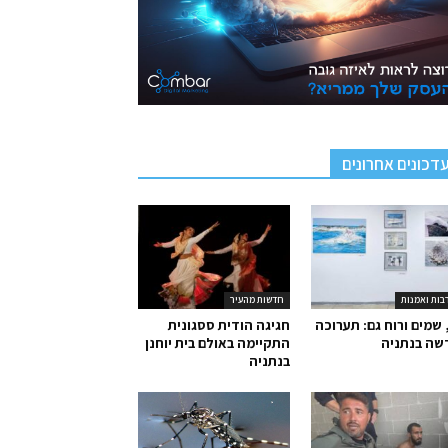
דכונים אחרונים
בות ואמנות
חדשות מהעיר
 שמים ורוח גם: תערוכה
חגיגה הודית ססגונית
שה בנתניה
התקיימה באולם בית יוחנן
בנתניה