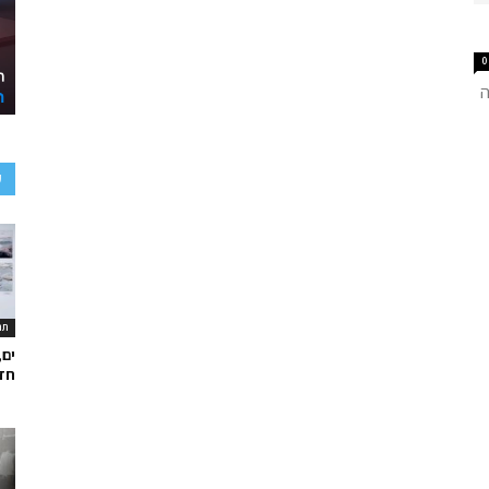
0
ה
ע
תר
ים,
חד