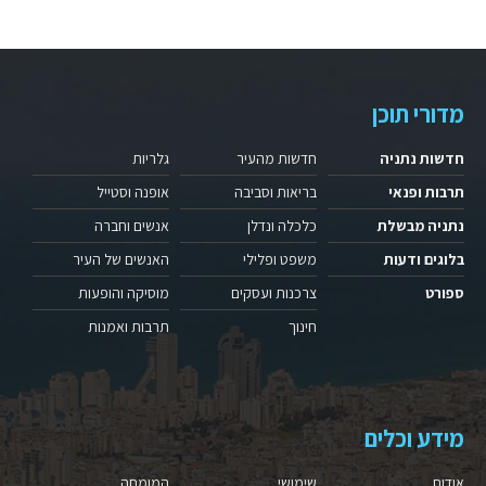
מדורי תוכן
חדשות נתניה
חדשות מהעיר
גלריות
תרבות ופנאי
בריאות וסביבה
אופנה וסטייל
נתניה מבשלת
כלכלה ונדלן
אנשים וחברה
בלוגים ודעות
משפט ופלילי
האנשים של העיר
ספורט
צרכנות ועסקים
מוסיקה והופעות
חינוך
תרבות ואמנות
מידע וכלים
אודות
שימושי
המומחה