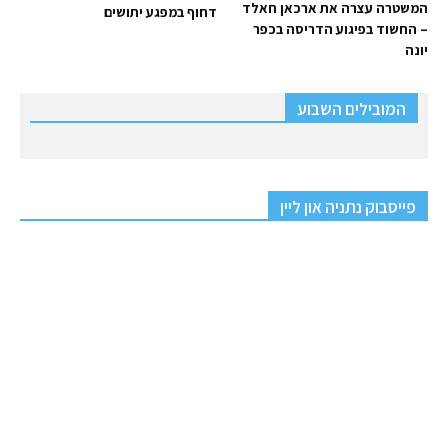
המשטרה עצרה את ארכאן חאלד
דחוף במפגע יתושים
– החשוד בפיגוע הדריסה בכפר
יונה
המובילים השבוע
פייסבוק נתניה און ליין