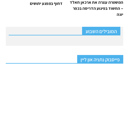
המשטרה עצרה את ארכאן חאלד
דחוף במפגע יתושים
– החשוד בפיגוע הדריסה בכפר
יונה
המובילים השבוע
פייסבוק נתניה און ליין