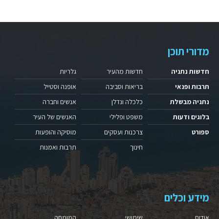
מדורי תוכן
חדשות נתניה
חדשות מהעיר
גלריות
תרבות ופנאי
בריאות וסביבה
אופנה וסטייל
נתניה מבשלת
כלכלה ונדלן
אנשים וחברה
בלוגים ודעות
משפט ופלילי
האנשים של העיר
ספורט
צרכנות ועסקים
מוסיקה והופעות
חינוך
תרבות ואמנות
מידע וכלים
אודות
שימושי
המומחה