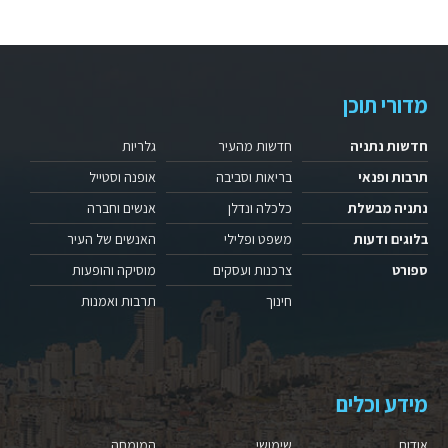
מדורי תוכן
חדשות נתניה
חדשות מהעיר
גלריות
תרבות ופנאי
בריאות וסביבה
אופנה וסטייל
נתניה מבשלת
כלכלה ונדלן
אנשים וחברה
בלוגים ודעות
משפט ופלילי
האנשים של העיר
ספורט
צרכנות ועסקים
מוסיקה והופעות
חינוך
תרבות ואמנות
מידע וכלים
אודות
שימושי
המומחה