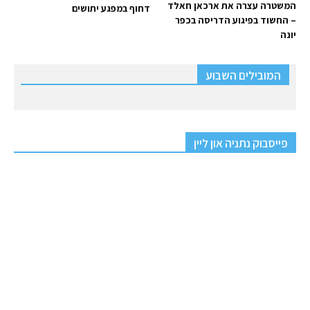
המשטרה עצרה את ארכאן חאלד
דחוף במפגע יתושים
– החשוד בפיגוע הדריסה בכפר
יונה
המובילים השבוע
פייסבוק נתניה און ליין