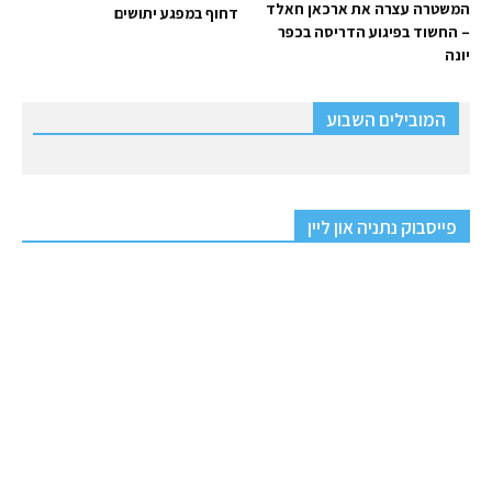
המשטרה עצרה את ארכאן חאלד
דחוף במפגע יתושים
– החשוד בפיגוע הדריסה בכפר
יונה
המובילים השבוע
פייסבוק נתניה און ליין