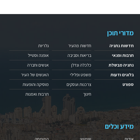
מדורי תוכן
חדשות נתניה
חדשות מהעיר
גלריות
תרבות ופנאי
בריאות וסביבה
אופנה וסטייל
נתניה מבשלת
כלכלה ונדלן
אנשים וחברה
בלוגים ודעות
משפט ופלילי
האנשים של העיר
ספורט
צרכנות ועסקים
מוסיקה והופעות
חינוך
תרבות ואמנות
מידע וכלים
אודות
שימושי
המומחה