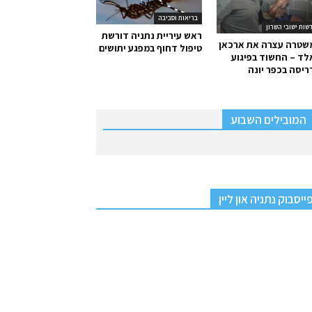
בריאות וסביבה
שות ישובי השרון
ראש עיריית נתניה דורשת
שטרה עצרה את ארכאן
טיפול דחוף במפגע יתושים
ד – החשוד בפיגוע
יסה בכפר יונה
המובילים השבוע
ייסבוק נתניה און ליין