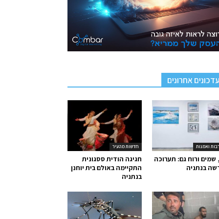
דכונים אחרונים
בות ואמנות
חדשות מהעיר
 שמים ורוח גם: תערוכה
חגיגה הודית ססגונית
שה בנתניה
התקיימה באולם בית יוחנן
בנתניה