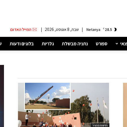
|
שבת, 8 אוגוסט, 2026
|
המייל האדום
Netanya
C
28.5
נאי
ספורט
נתניה מבשלת
גלריות
בלוגים ודעות
ש
חדשות מהעיר