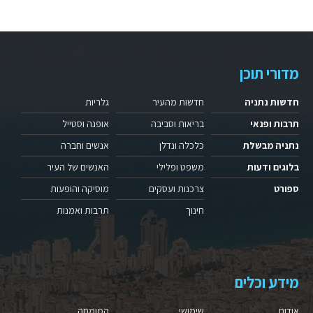
מדורי תוכן
חדשות נתניה
חדשות מהעיר
גלריות
תרבות ופנאי
בריאות וסביבה
אופנה וסטייל
נתניה מבשלת
כלכלה ונדלן
אנשים וחברה
בלוגים ודעות
משפט ופלילי
האנשים של העיר
ספורט
צרכנות ועסקים
מוסיקה והופעות
חינוך
תרבות ואמנות
מידע וכלים
אודות
שימושי
המומחה