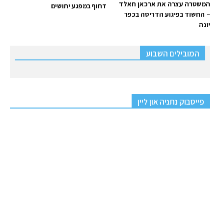
המשטרה עצרה את ארכאן חאלד
דחוף במפגע יתושים
– החשוד בפיגוע הדריסה בכפר
יונה
המובילים השבוע
פייסבוק נתניה און ליין