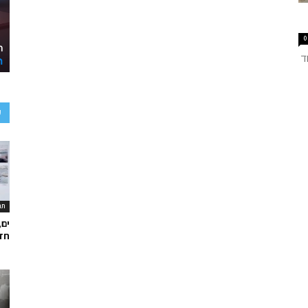
0
ד
ע
תר
ים,
חד