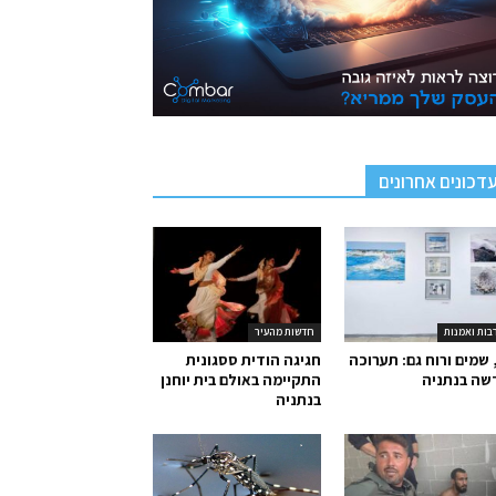
דכונים אחרונים
בות ואמנות
חדשות מהעיר
 שמים ורוח גם: תערוכה
חגיגה הודית ססגונית
שה בנתניה
התקיימה באולם בית יוחנן
בנתניה