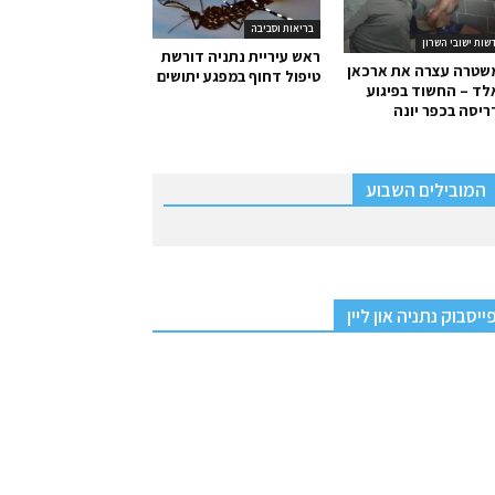
בריאות וסביבה
שות ישובי השרון
ראש עיריית נתניה דורשת
שטרה עצרה את ארכאן
טיפול דחוף במפגע יתושים
ד – החשוד בפיגוע
יסה בכפר יונה
המובילים השבוע
ייסבוק נתניה און ליין