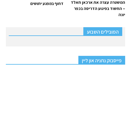
המשטרה עצרה את ארכאן חאלד
דחוף במפגע יתושים
– החשוד בפיגוע הדריסה בכפר
יונה
המובילים השבוע
פייסבוק נתניה און ליין