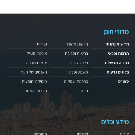
מדורי תוכן
חדשות נתניה
חדשות מהעיר
גלריות
תרבות ופנאי
בריאות וסביבה
אופנה וסטייל
נתניה מבשלת
כלכלה ונדלן
אנשים וחברה
בלוגים ודעות
משפט ופלילי
האנשים של העיר
ספורט
צרכנות ועסקים
מוסיקה והופעות
חינוך
תרבות ואמנות
מידע וכלים
אודות
שימושי
המומחה