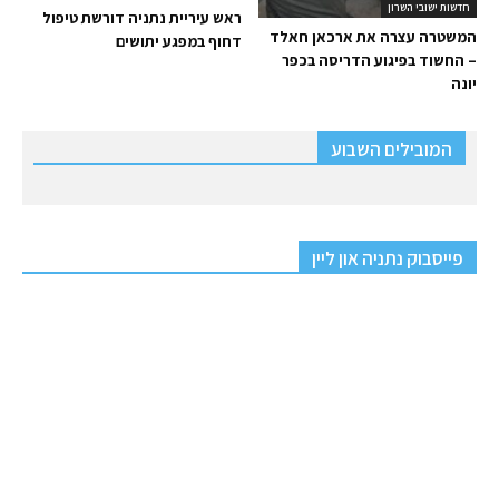
חדשות ישובי השרון
ראש עיריית נתניה דורשת טיפול
המשטרה עצרה את ארכאן חאלד
דחוף במפגע יתושים
– החשוד בפיגוע הדריסה בכפר
יונה
המובילים השבוע
פייסבוק נתניה און ליין