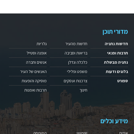
מדורי תוכן
חדשות נתניה
חדשות מהעיר
גלריות
תרבות ופנאי
בריאות וסביבה
אופנה וסטייל
נתניה מבשלת
כלכלה ונדלן
אנשים וחברה
בלוגים ודעות
משפט ופלילי
האנשים של העיר
ספורט
צרכנות ועסקים
מוסיקה והופעות
חינוך
תרבות ואמנות
מידע וכלים
אודות
שימושי
המומחה