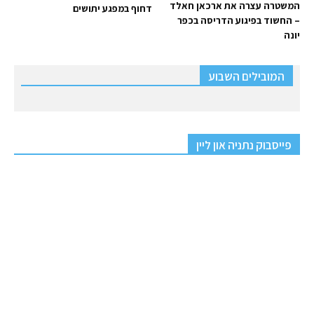
המשטרה עצרה את ארכאן חאלד
דחוף במפגע יתושים
– החשוד בפיגוע הדריסה בכפר
יונה
המובילים השבוע
פייסבוק נתניה און ליין