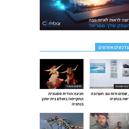
דכונים אחרונים
בות ואמנות
חדשות מהעיר
 שמים ורוח גם: תערוכה
חגיגה הודית ססגונית
שה בנתניה
התקיימה באולם בית יוחנן
בנתניה