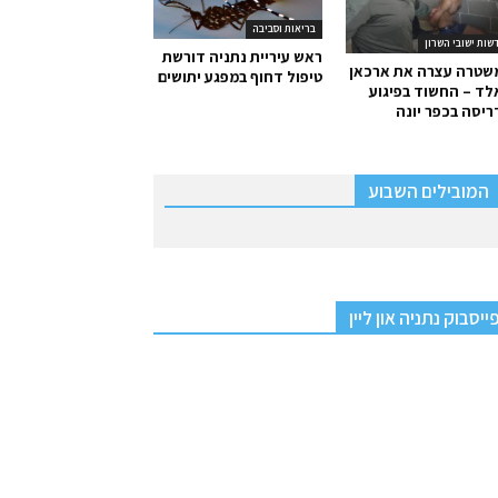
בריאות וסביבה
שות ישובי השרון
ראש עיריית נתניה דורשת
שטרה עצרה את ארכאן
טיפול דחוף במפגע יתושים
ד – החשוד בפיגוע
יסה בכפר יונה
המובילים השבוע
ייסבוק נתניה און ליין