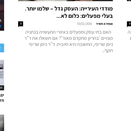
מודדי העירייה: העסק גדל – שלמו יותר.
בעלי מפעלים: כלום לא...
-
0
אופירה חסיד
03/02/2016
0
ה
האם בתי עסק ומפעלים באזורי התעשייה בנתניה
מצויים 'בהריון מתקדם מאוד'? אם תשאלו את ד"ר
ניסן שריפי, התשובה היא חיובית. ד"ר ניסן שריפי
ע
תקף...
תר
ים,
חד