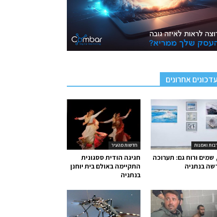
דכונים אחרונים
בות ואמנות
חדשות מהעיר
 שמים ורוח גם: תערוכה
חגיגה הודית ססגונית
שה בנתניה
התקיימה באולם בית יוחנן
בנתניה