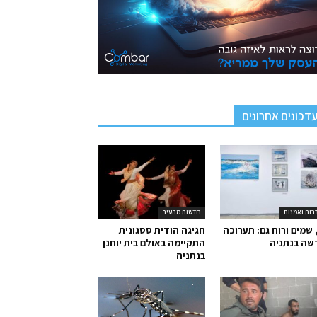
דכונים אחרונים
בות ואמנות
חדשות מהעיר
 שמים ורוח גם: תערוכה
חגיגה הודית ססגונית
שה בנתניה
התקיימה באולם בית יוחנן
בנתניה