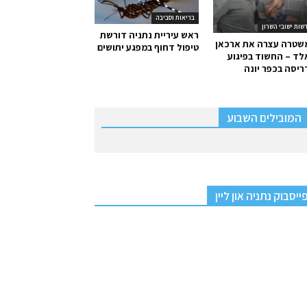
בריאות וסביבה
שות ישובי השרון
ראש עיריית נתניה דורשת
שטרה עצרה את ארכאן
טיפול דחוף במפגע יתושים
ד – החשוד בפיגוע
יסה בכפר יונה
המובילים השבוע
ייסבוק נתניה און ליין