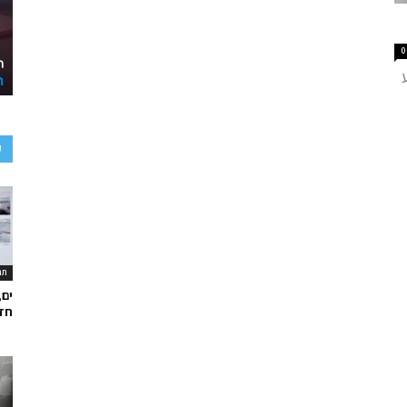
0
ע
תר
ים,
חד