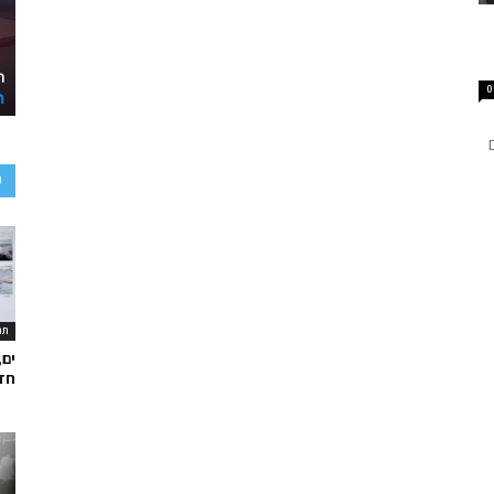
0
ע
תר
ים,
חד