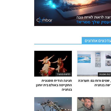
דכונים אחרונים
בות ואמנות
חדשות מהעיר
 שמים ורוח גם: תערוכה
חגיגה הודית ססגונית
שה בנתניה
התקיימה באולם בית יוחנן
בנתניה