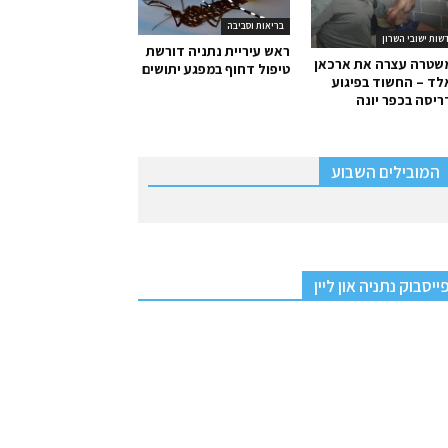
בריאות וסביבה
שות ישובי השרון
ראש עיריית נתניה דורשת
שטרה עצרה את ארכאן
טיפול דחוף במפגע יתושים
ד – החשוד בפיגוע
יסה בכפר יונה
המובילים השבוע
ייסבוק נתניה און ליין