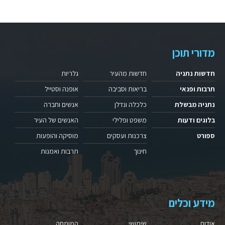
מדורי תוכן
חדשות נתניה
חדשות מהעיר
גלריות
תרבות ופנאי
בריאות וסביבה
אופנה וסטייל
נתניה מבשלת
כלכלה ונדלן
אנשים וחברה
בלוגים ודעות
משפט ופלילי
האנשים של העיר
ספורט
צרכנות ועסקים
מוסיקה והופעות
חינוך
תרבות ואמנות
מידע וכלים
אודות
שימושי
המומחה