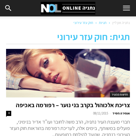
נתניה און ליין
תגיות
חוק עזר עירוני
תגית: חוק עזר עירוני
חדשות מהעיר
צריכת אלכוהול בקרב בני נוער – רפורמה באכיפה
-
אופירה חסיד
08/11/2015
0
חברי מועצת העיר נתניה, הרב משה לחובר ועו"ד אדיר בנימיני,
פועלים במשותף, בימים אלה, לעריכת רפורמה בהוראות חוק העזר
העירוני בנתניה, שנועד להילחם בתופעות...