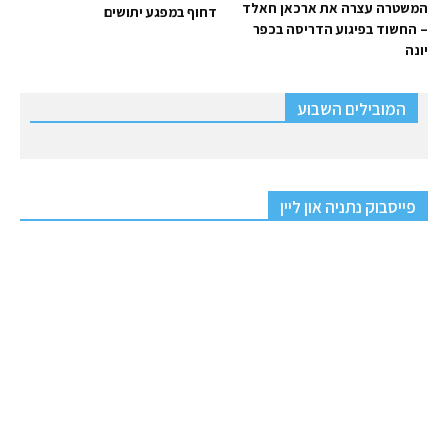
המשטרה עצרה את ארכאן חאלד
דחוף במפגע יתושים
– החשוד בפיגוע הדריסה בכפר
יונה
המובילים השבוע
פייסבוק נתניה און ליין