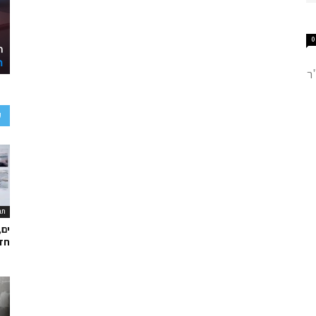
0
ר
ע
תר
ים,
חד