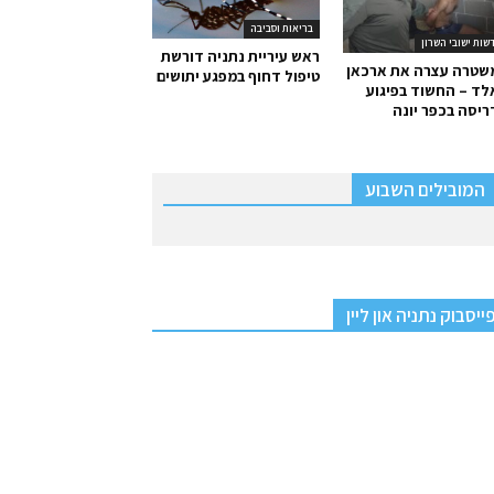
בריאות וסביבה
שות ישובי השרון
ראש עיריית נתניה דורשת
שטרה עצרה את ארכאן
טיפול דחוף במפגע יתושים
ד – החשוד בפיגוע
יסה בכפר יונה
המובילים השבוע
ייסבוק נתניה און ליין