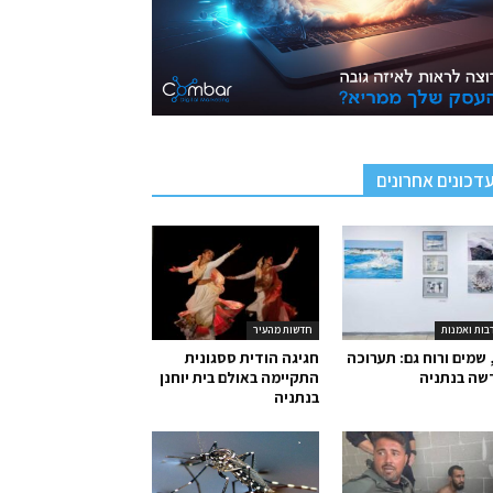
דכונים אחרונים
בות ואמנות
חדשות מהעיר
 שמים ורוח גם: תערוכה
חגיגה הודית ססגונית
שה בנתניה
התקיימה באולם בית יוחנן
בנתניה