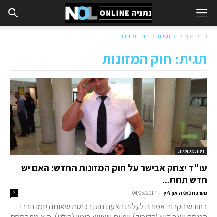
נתניה און ליין
תגיות
חוק המזונות
תגית: חוק המזונות
דעות מקומיות
עו"ד יצחק אבישר על חוק המזונות החדש: האם יש
חדש תחת...
-
מערכת נתניה און ליין
04/05/2017
2
בחודש הקרוב אמורה לעלות הצעת חוק בכנסת שאותה יזמו חברי
הכנסת יואב קיש (הליכוד) ויפעת שאשא ביטון (כולנו). היא מתבססת