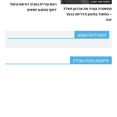
חדשות ישובי השרון
ראש עיריית נתניה דורשת טיפול
המשטרה עצרה את ארכאן חאלד
דחוף במפגע יתושים
– החשוד בפיגוע הדריסה בכפר
יונה
המובילים השבוע
פייסבוק נתניה און ליין